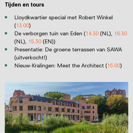
Tijden en tours
Lloydkwartier special met Robert Winkel
(
13.00
)
De verborgen tuin van Eden (
14.30
(NL),
16.30
(NL),
15.30
(EN))
Presentatie: De groene terrassen van SAWA
(uitverkocht!)
Nieuw-Kralingen: Meet the Architect (
15.00
)