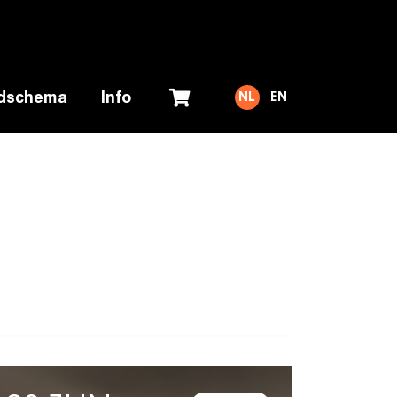
jdschema
Info
NL
EN