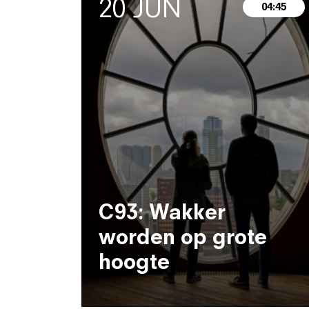
20 JUN
04:45
C93: Wakker
worden op grote
hoogte