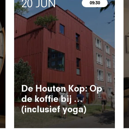
20 JUN
09:30
De Houten Kop: Op
de koffie bij …
(inclusief yoga)