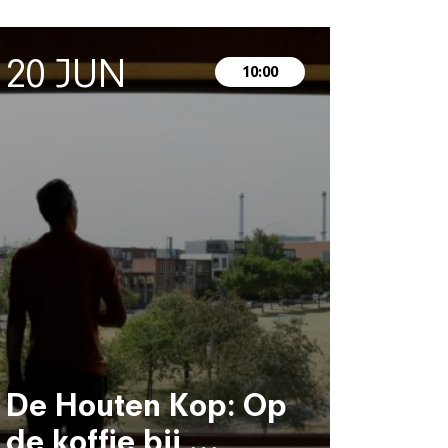
20 JUN
10:00
De Houten Kop: Op
de koffie bij …