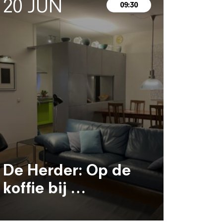
20 JUN
09:30
De Herder: Op de
koffie bij …